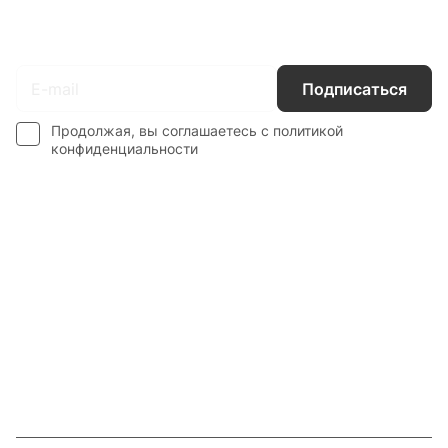
Подписаться
на новости и акции
Подписаться
Продолжая, вы соглашаетесь с
политикой
конфиденциальности
Интернет-магазин
Компания
Информация
Наши услуги
Контакты
8 800 201 87 13