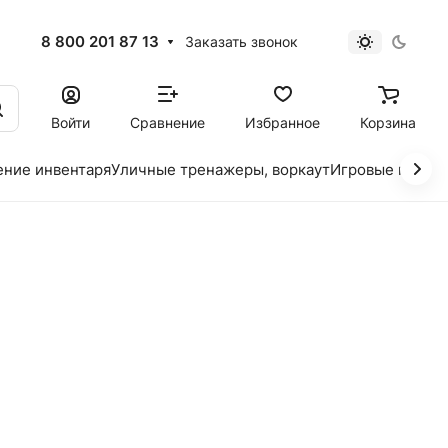
8 800 201 87 13
Заказать звонок
Войти
Сравнение
Избранное
Корзина
ение инвентаря
Уличные тренажеры, воркаут
Игровые площад