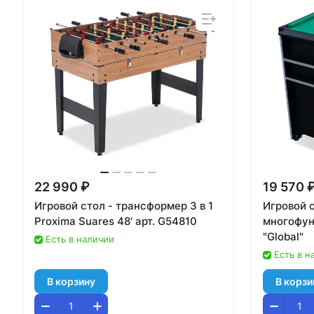
22 990 ₽
19 570 
Игровой стол - трансформер 3 в 1
Игровой с
Proxima Suares 48' арт. G54810
многофун
"Global"
Есть в наличии
Есть в н
В корзину
В корзи