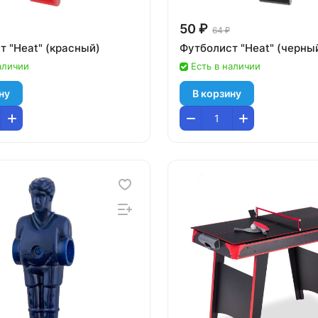
50 ₽
64 ₽
т "Heat" (красный)
Футболист "Heat" (черны
аличии
Есть в наличии
ну
В корзину