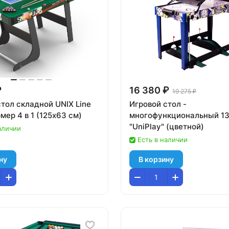
₽
16 380 ₽
19 275 ₽
тол складной UNIX Line
Игровой стол -
ер 4 в 1 (125х63 cм)
многофункциональный 13 
"UniPlay" (цветной)
аличии
Есть в наличии
ну
В корзину