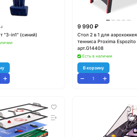
9 990 ₽
 ₽
 "3-in1" (синий)
Стол 2 в 1 для аэрохоккея
тенниса Proxima Espozito 
аличии
арт.G14408
Есть в наличии
ну
В корзину