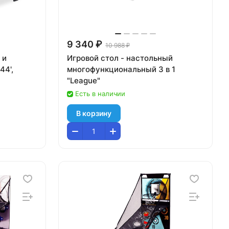
9 340 ₽
10 988 ₽
 и
Игровой стол - настольный
44',
многофункциональный 3 в 1
"League"
Есть в наличии
В корзину