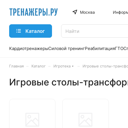
Москва
Информ
Каталог
Кардиотренажеры
Силовой тренинг
Реабилитация
ГТО
С
–
–
–
Главная
Каталог
Игротека
Игровые столы-трансф
Игровые столы-трансфо