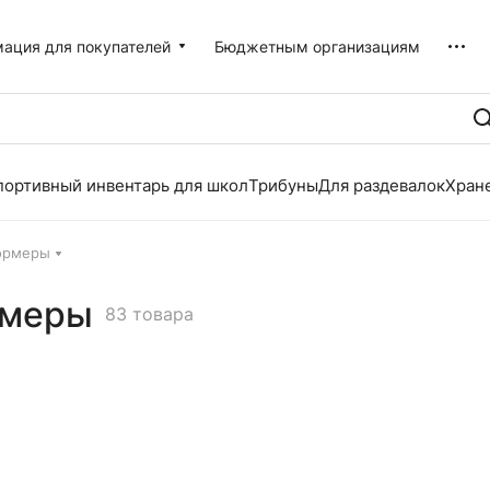
ация для покупателей
Бюджетным организациям
портивный инвентарь для школ
Трибуны
Для раздевалок
Хран
ормеры
рмеры
83 товара