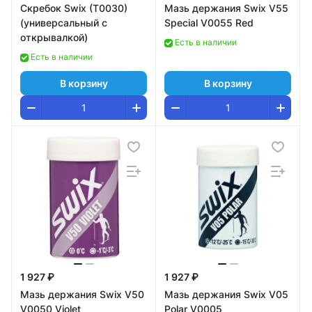
Скребок Swix (T0030)
Мазь держания Swix V55
(универсальный с
Special V0055 Red
открывалкой)
Есть в наличии
Есть в наличии
В корзину
В корзину
1 927 ₽
1 927 ₽
Мазь держания Swix V50
Мазь держания Swix V05
V0050 Violet
Polar V0005