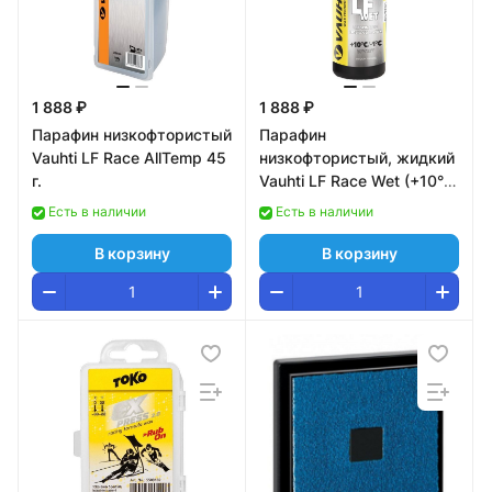
1 888 ₽
1 888 ₽
Парафин низкофтористый
Парафин
Vauhti LF Race AllTemp 45
низкофтористый, жидкий
г.
Vauhti LF Race Wet (+10°С
-1°С) 80 ml. EV-341-QLFW
Есть в наличии
Есть в наличии
В корзину
В корзину