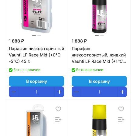
1 888 ₽
1 888 ₽
Парафин низкофтористый
Парафин
Vauhti LF Race Mid (+0°С
низкофтористый, жидкий
-5°С) 45 г.
Vauhti LF Race Mid (+1°С
-8°С) 80 ml. EV-341-QLFM
Есть в наличии
Есть в наличии
В корзину
В корзину