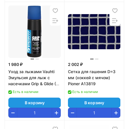
1 980 ₽
2 002 ₽
Уход за лыжами Vauhti
Сетка для гашения D=3
Эмульсия для лыж с
мм (хоккей с мячом)
насечками Grip & Glide (-2
Pioner A13819
С -20°С) 80 ml.
Есть в наличии
Есть в наличии
В корзину
В корзину