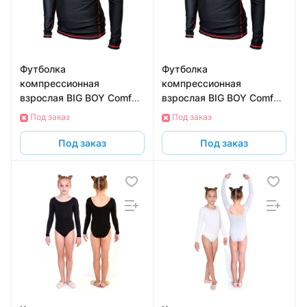
Футболка
Футболка
компрессионная
компрессионная
взрослая BIG BOY Comfort
взрослая BIG BOY Comfort
Line BB-TPEL-SR-M с
Line BB-TPEL-SR-L с
Под заказ
Под заказ
длинным рукавом,
длинным рукавом,
размер M
размер L
Под заказ
Под заказ