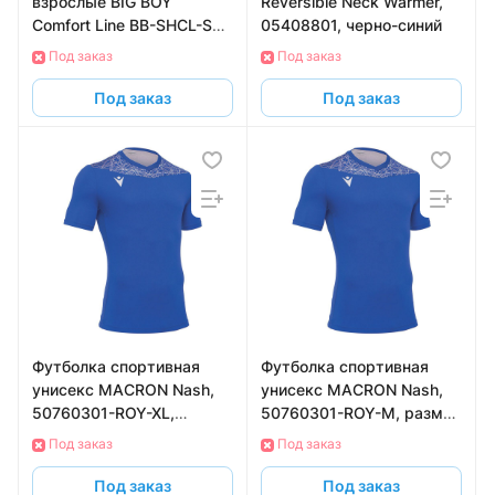
взрослые BIG BOY
Reversible Neck Warmer,
Comfort Line BB-SHCL-SR-
05408801, черно-синий
L, с защитой паха, р.L
Под заказ
Под заказ
Под заказ
Под заказ
Футболка спортивная
Футболка спортивная
унисекс MACRON Nash,
унисекс MACRON Nash,
50760301-ROY-XL,
50760301-ROY-M, размер
размер XL, синий
M, синий
Под заказ
Под заказ
Под заказ
Под заказ