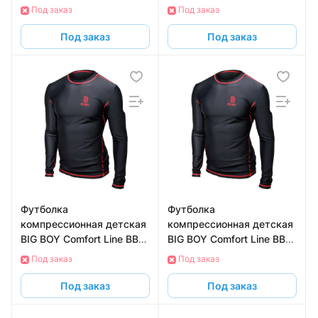
черный
TPEL-JR-S с длинным
Под заказ
Под заказ
рукавом, размер S
Под заказ
Под заказ
Футболка
Футболка
компрессионная детская
компрессионная детская
BIG BOY Comfort Line BB-
BIG BOY Comfort Line BB-
TPEL-JR-M с длинным
TPEL-JR-L с длинным
Под заказ
Под заказ
рукавом, размер M
рукавом, размер L
Под заказ
Под заказ