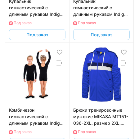
Купальник
Купальник
гимнастический с
гимнастический с
длинным рукавом Indigo
длинным рукавом Indigo
SM-094-32, размер 32,
SM-093-30, размер 30,
Под заказ
Под заказ
черный
белый
Под заказ
Под заказ
Комбинезон
Брюки тренировочные
гимнастический с
мужские MIKASA MT151-
длинным рукавом Indigo
036-2XL, размер 2XL,
SM-193-32, размер 32,
темно-синий
Под заказ
Под заказ
черный