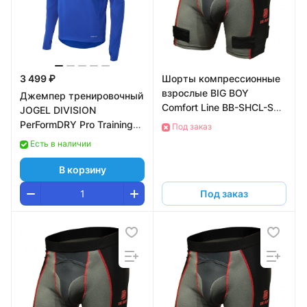
3 499 ₽
Шорты компрессионные
взрослые BIG BOY
Джемпер тренировочный
Comfort Line BB-SHCL-SR-
JOGEL DIVISION
XL, с защитой паха, р.XL
PerFormDRY Pro Training
Под заказ
Top, синий, детский
Есть в наличии
В корзину
Под заказ