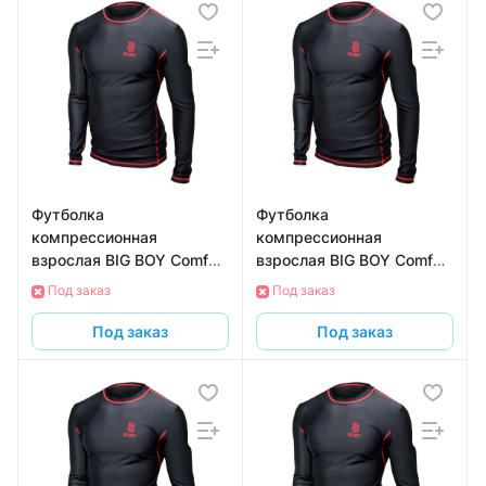
Футболка
Футболка
компрессионная
компрессионная
взрослая BIG BOY Comfort
взрослая BIG BOY Comfort
Line BB-TPEL-SR-XL с
Line BB-TPEL-SR-S с
Под заказ
Под заказ
длинным рукавом,
длинным рукавом,
размер XL
размер S
Под заказ
Под заказ