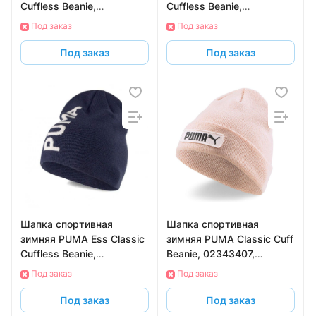
Cuffless Beanie,
Cuffless Beanie,
02343310, горчичный
02343305, серый
Под заказ
Под заказ
Под заказ
Под заказ
Шапка спортивная
Шапка спортивная
зимняя PUMA Ess Classic
зимняя PUMA Classic Cuff
Cuffless Beanie,
Beanie, 02343407,
02343302, темно-синий
розовый
Под заказ
Под заказ
Под заказ
Под заказ