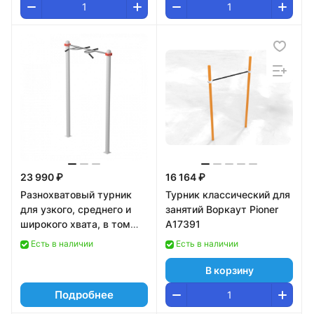
23 990 ₽
16 164 ₽
Разнохватовый турник
Турник классический для
для узкого, среднего и
занятий Воркаут Pioner
широкого хвата, в том
A17391
числе для инвалидов и
Есть в наличии
Есть в наличии
лиц с ограниченными
возможностями здоровья
В корзину
Pioner A17388
Подробнее