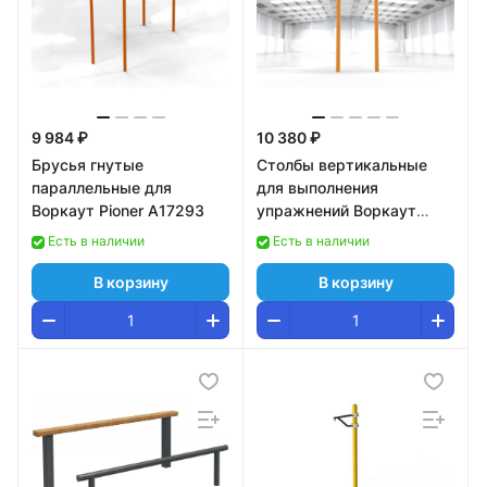
9 984 ₽
10 380 ₽
Брусья гнутые
Столбы вертикальные
параллельные для
для выполнения
Воркаут Pioner A17293
упражнений Воркаут
Pioner A1615525
Есть в наличии
Есть в наличии
В корзину
В корзину