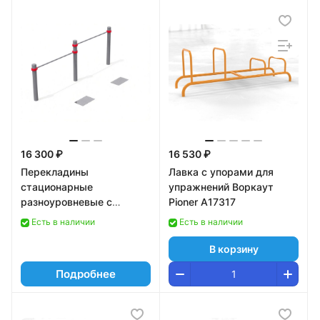
16 300 ₽
16 530 ₽
Перекладины
Лавка с упорами для
стационарные
упражнений Воркаут
разноуровневые с
Pioner A17317
упором для ног для
Есть в наличии
Есть в наличии
выполнения испытания
«подтягивание из виса
В корзину
лежа на низкой
Подробнее
перекладине», высота –
110 см и 90 см Pioner
A1691989