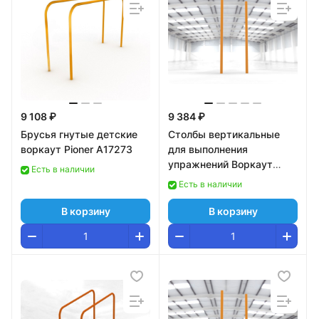
9 108 ₽
9 384 ₽
Брусья гнутые детские
Столбы вертикальные
воркаут Pioner A17273
для выполнения
упражнений Воркаут
Есть в наличии
Pioner A1615526
Есть в наличии
В корзину
В корзину