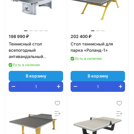
198 990 ₽
202 400 ₽
Теннисный стол
Стол теннисный для
всепогодный
парка «Роланд-1»
антивандальный
Есть в наличии
Cornilleau Pro 510 Outdoor
Есть в наличии
серый
В корзину
В корзину