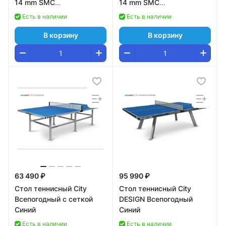
14 mm SMC
14 mm SMC
TTS14ANVGRR Green\Red
TTS14ANVBLR Blue\Red
Есть в наличии
Есть в наличии
В корзину
В корзину
63 490 ₽
95 990 ₽
Стол теннисный City
Стол теннисный City
Всепогодный с сеткой
DESIGN Всепогодный
Синий
Синий
Есть в наличии
Есть в наличии