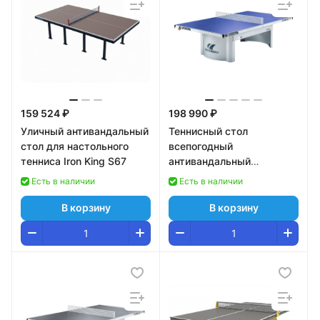
159 524 ₽
198 990 ₽
Уличный антивандальный
Теннисный стол
стол для настольного
всепогодный
тенниса Iron King S67
антивандальный
Cornilleau Pro 510 Outdoor
Есть в наличии
Есть в наличии
синий
В корзину
В корзину