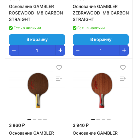
Основание GAMBLER
Основание GAMBLER
ROSEWOOD IM8 CARBON
ZEBRAWOOD IM8 CARBON
STRAIGHT
STRAIGHT
Есть в наличии
Есть в наличии
В корзину
В корзину
3 860 ₽
3 940 ₽
Основание GAMBLER
Основание GAMBLER