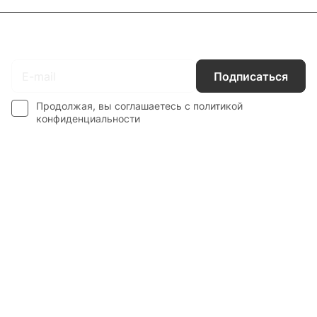
Подписаться
на новости и акции
Подписаться
Продолжая, вы соглашаетесь с
политикой
конфиденциальности
Интернет-магазин
Компания
Информация
Наши услуги
Контакты
8 800 201 87 13