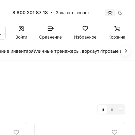
8 800 201 87 13
Заказать звонок
Войти
Сравнение
Избранное
Корзина
ение инвентаря
Уличные тренажеры, воркаут
Игровые площад