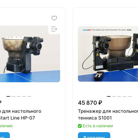
₽
45 870 ₽
 для настольного
Тренажер для настольно
tart Line HP-07
тенниса S1001
аличии
Есть в наличии
ну
В корзину