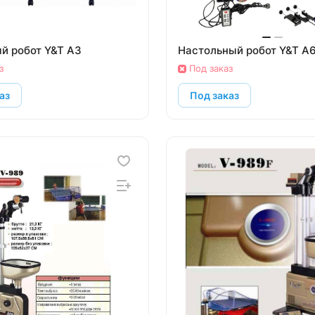
й робот Y&T A3
Настольный робот Y&T A
з
Под заказ
аз
Под заказ