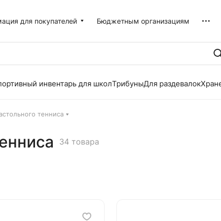
ация для покупателей
Бюджетным организациям
портивный инвентарь для школ
Трибуны
Для раздевалок
Хран
астольного тенниса
тенниса
34 товара