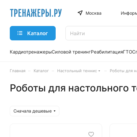
Москва
Информ
Каталог
Кардиотренажеры
Силовой тренинг
Реабилитация
ГТО
С
–
–
–
Главная
Каталог
Настольный теннис
Роботы для н
Роботы для настольного 
Сначала дешевые