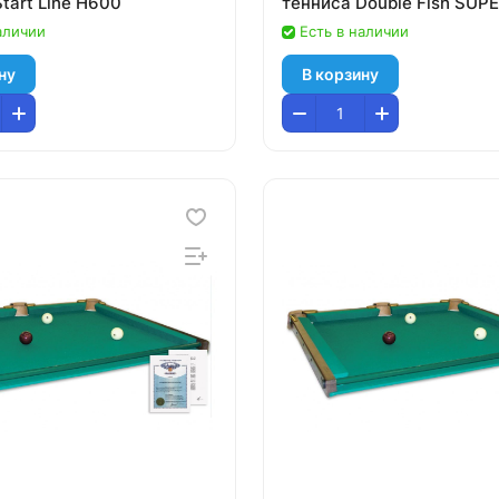
tart Line H600
тенниса Double Fish SUPE
аличии
Есть в наличии
ну
В корзину