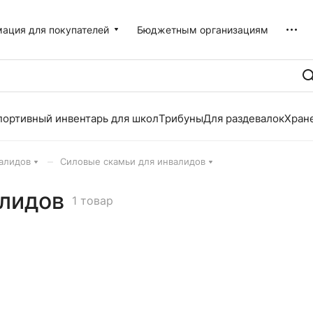
ация для покупателей
Бюджетным организациям
портивный инвентарь для школ
Трибуны
Для раздевалок
Хран
–
алидов
Силовые скамьи для инвалидов
алидов
1 товар