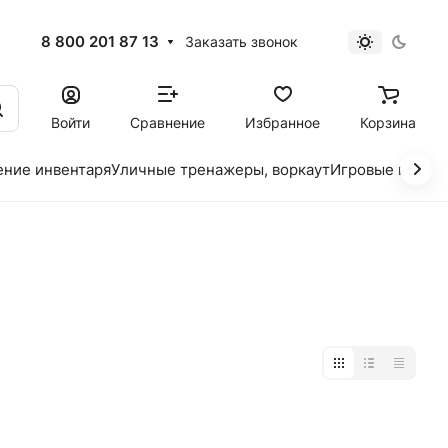
8 800 201 87 13
Заказать звонок
Войти
Сравнение
Избранное
Корзина
ение инвентаря
Уличные тренажеры, воркаут
Игровые площад