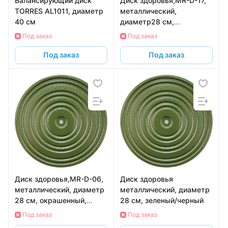
Балансирующий диск
Диск здоровья,MR-D-17,
TORRES AL1011, диаметр
металлический,
40 см
диаметр28 см,
окрашенный, синий
Под заказ
Под заказ
Под заказ
Под заказ
Диск здоровья,MR-D-06,
Диск здоровья
металлический, диаметр
металлический, диаметр
28 см, окрашенный,
28 см, зеленый/черный
оранжевый, черный
Под заказ
Под заказ