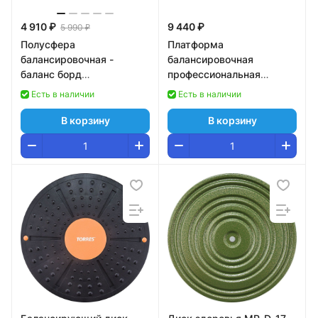
4 910 ₽
9 440 ₽
5 990 ₽
Полусфера
Платформа
балансировочная -
балансировочная
баланс борд
профессиональная
универсальная
BRONZE GYM БОСУ
Есть в наличии
Есть в наличии
В корзину
В корзину