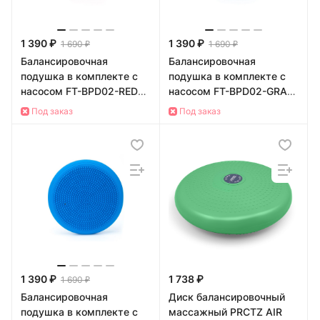
1 390 ₽
1 390 ₽
1 690 ₽
1 690 ₽
Балансировочная
Балансировочная
подушка в комплекте с
подушка в комплекте с
насосом FT-BPD02-RED
насосом FT-BPD02-GRAY
(цвет - красный)
(цвет - серый)
Под заказ
Под заказ
1 390 ₽
1 738 ₽
1 690 ₽
Балансировочная
Диск балансировочный
подушка в комплекте с
массажный PRCTZ AIR