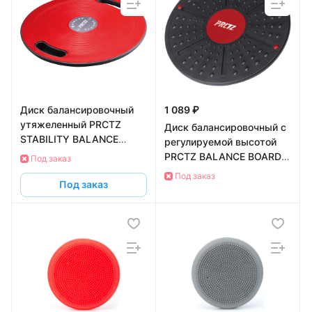
Диск балансировочный
1 089 ₽
утяжеленный PRCTZ
Диск балансировочный с
STABILITY BALANCE
регулируемой высотой
BOARD WEIGHTED, 2.7 кг.
PRCTZ BALANCE BOARD
Под заказ
STABILITY,39.5 cм.
Под заказ
Под заказ