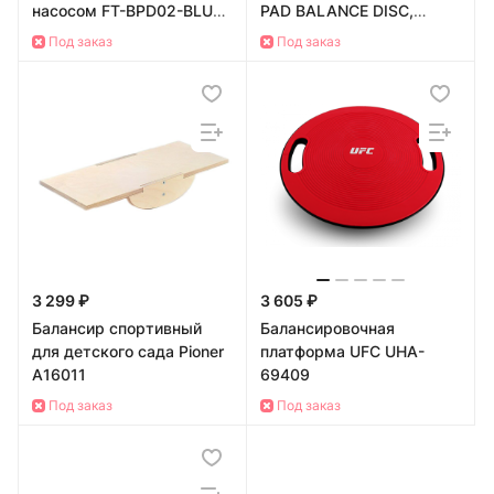
насосом FT-BPD02-BLUE
PAD BALANCE DISC,
(цвет - синий)
33см.
Под заказ
Под заказ
3 299 ₽
3 605 ₽
Балансир спортивный
Балансировочная
для детского сада Pioner
платформа UFC UHA-
A16011
69409
Под заказ
Под заказ