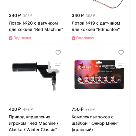
340 ₽
340 ₽
398 ₽
398 ₽
Лоток №20 с датчиком
Лоток №19 с датчиком
для хоккея "Red Machine"
для хоккея "Edmonton"
Под заказ
Под заказ
400 ₽
750 ₽
473 ₽
885 ₽
Привод управления
Комплект игроков с
игроком "Red Machine /
шайбой "Юниор мини"
Alaska / Winter Classic"
(красный)