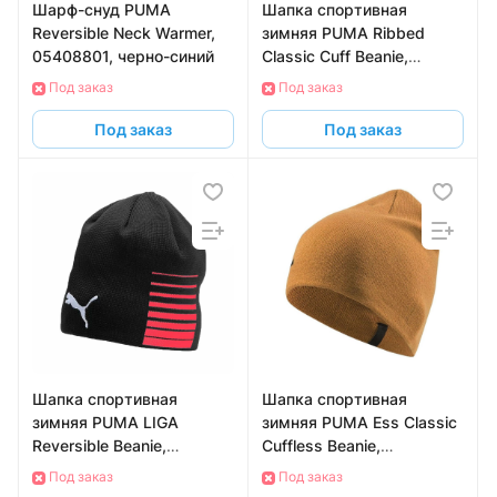
Шарф-снуд PUMA
Шапка спортивная
Reversible Neck Warmer,
зимняя PUMA Ribbed
05408801, черно-синий
Classic Cuff Beanie,
02403804, белый
Под заказ
Под заказ
Под заказ
Под заказ
Шапка спортивная
Шапка спортивная
зимняя PUMA LIGA
зимняя PUMA Ess Classic
Reversible Beanie,
Cuffless Beanie,
02235701, черно-
02343310, горчичный
Под заказ
Под заказ
красный