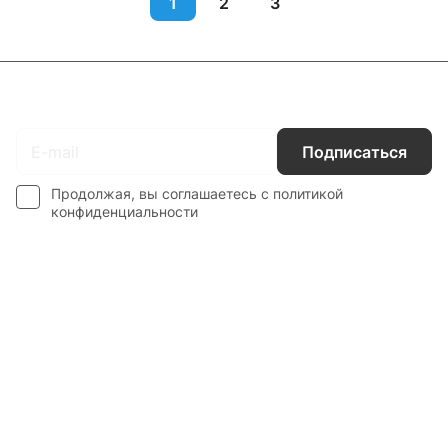
1
2
3
Подписаться
на новости и акции
Подписаться
Продолжая, вы соглашаетесь с
политикой
конфиденциальности
Интернет-магазин
Компания
Информация
Наши услуги
Контакты