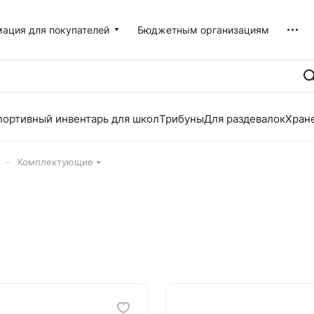
ация для покупателей
Бюджетным организациям
портивный инвентарь для школ
Трибуны
Для раздевалок
Хран
–
Комплектующие