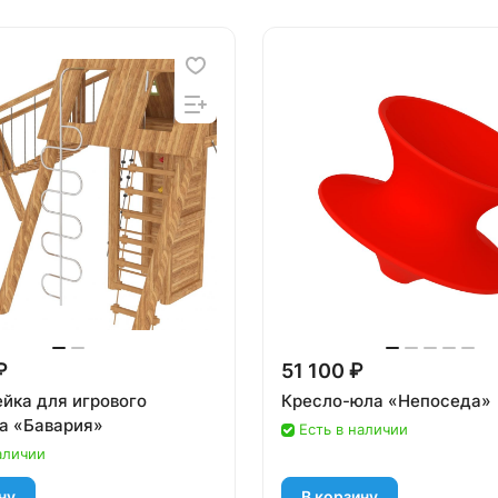
₽
51 100 ₽
йка для игрового
Кресло-юла «Непоседа»
а «Бавария»
Есть в наличии
аличии
ну
В корзину