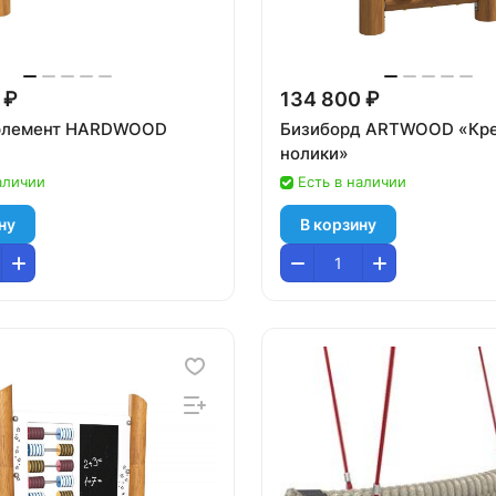
 ₽
134 800 ₽
 элемент HARDWOOD
Бизиборд ARTWOOD «Кре
нолики»
аличии
Есть в наличии
ну
В корзину