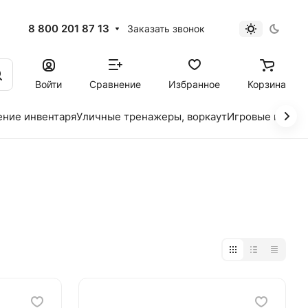
8 800 201 87 13
Заказать звонок
Войти
Сравнение
Избранное
Корзина
ение инвентаря
Уличные тренажеры, воркаут
Игровые площад