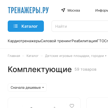
Москва
Информ
Каталог
Кардиотренажеры
Силовой тренинг
Реабилитация
ГТО
С
–
–
Главная
Каталог
Детские игровые площадки, городки
Комплектующие
59 товаров
Сначала дешевые