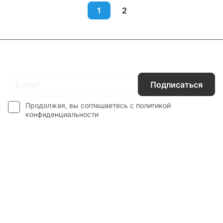
1
2
Подписаться
на новости и акции
Подписаться
Продолжая, вы соглашаетесь с
политикой
конфиденциальности
Интернет-магазин
Компания
Информация
Наши услуги
Контакты