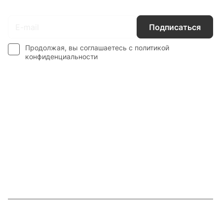
Подписаться
на новости и акции
Подписаться
Продолжая, вы соглашаетесь с
политикой
конфиденциальности
Интернет-магазин
Компания
Информация
Наши услуги
Контакты
8 800 201 87 13