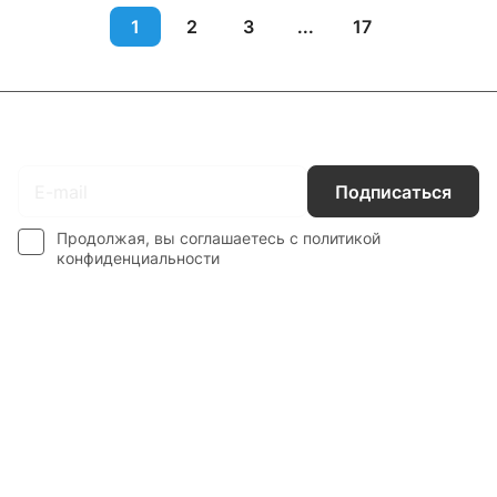
1
2
3
...
17
Подписаться
на новости и акции
Подписаться
Продолжая, вы соглашаетесь с
политикой
конфиденциальности
Интернет-магазин
Компания
Информация
Наши услуги
Контакты