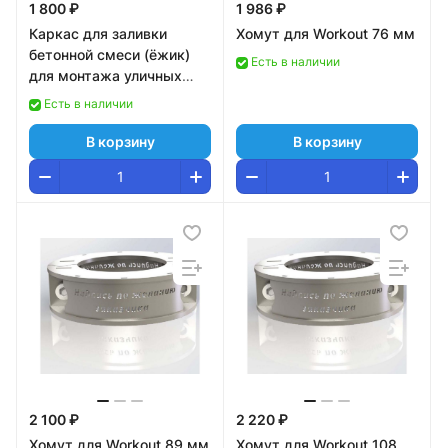
1 800 ₽
1 986 ₽
Каркас для заливки
Хомут для Workout 76 мм
бетонной смеси (ёжик)
Есть в наличии
для монтажа уличных
тренажеров Pioner
Есть в наличии
A17415
В корзину
В корзину
2 100 ₽
2 220 ₽
Хомут для Workout 89 мм
Хомут для Workout 108