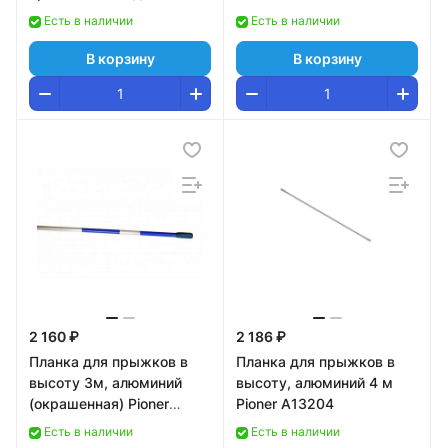
толкания ядра в
Есть в наличии
Есть в наличии
помещении, L=25 м TSR-
25
В корзину
В корзину
2 160 ₽
2 186 ₽
Планка для прыжков в
Планка для прыжков в
высоту 3м, алюминий
высоту, алюминий 4 м
(окрашенная) Pioner
Pioner A13204
A14308
Есть в наличии
Есть в наличии