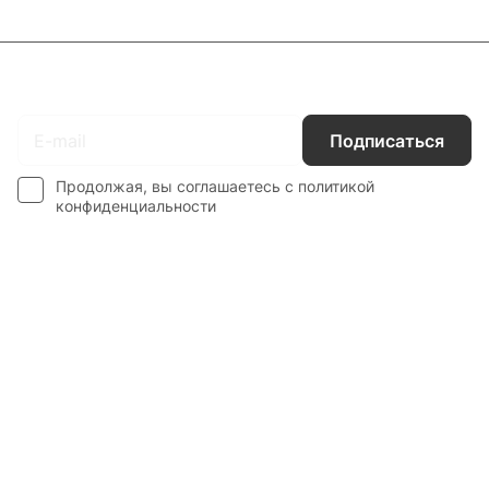
Подписаться
на новости и акции
Подписаться
Продолжая, вы соглашаетесь с
политикой
конфиденциальности
Интернет-магазин
Компания
Информация
Наши услуги
Контакты
8 800 201 87 13